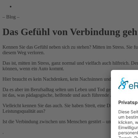
– Blog –
Das Gefühl von Verbindung geh
Kennen Sie das Gefühl neben sich zu stehen? Mitten im Stress. Sie fun
diesem Weg verloren.
Das ist, mitten im Stress, ganz normal und vielfach auch hilfreich. D
können, wenn ein Auto kommt.
Hier braucht es kein Nachdenken, kein Nachsinnen und kein Gefühl – h
Da es aber im Berufsalltag selten um Leben und Tod geht ist es hilfr
ist das, was pädagogische, helfende und auch führende Arbeit eigentl
Vielleicht kennen Sie das auch. Sie haben Streit, eine Differenz oder s
Leistungsqualität aus?
Ist die Verbindung zwischen uns Menschen gestört – und wir spüren da
.