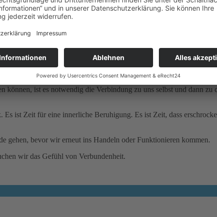
 können, ist es notwendig die Verbindung zu uns selbst und dann zu d
Es ist Zeit für eine innerliche Beruhigung. Es ist Zeit, dass erschrock
ode gehen, bevor wir erneut ins Handeln oder Funktionieren kommen.
auchen wir das Gefühl von Verbundenheit.