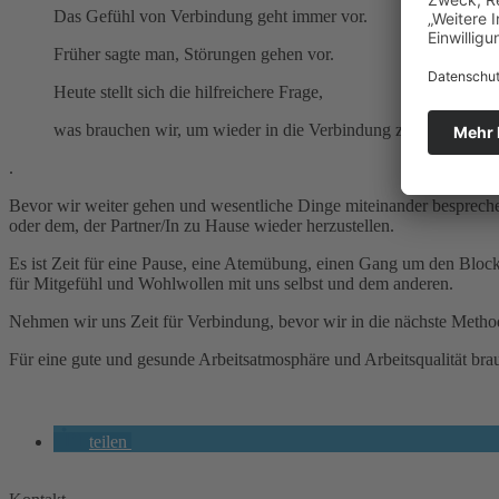
Das Gefühl von Verbindung geht immer vor.
Früher sagte man, Störungen gehen vor.
Heute stellt sich die hilfreichere Frage,
was brauchen wir, um wieder in die Verbindung zu kommen?
.
Bevor wir weiter gehen und wesentliche Dinge miteinander besprechen
oder dem, der Partner/In zu Hause wieder herzustellen.
Es ist Zeit für eine Pause, eine Atemübung, einen Gang um den Block. 
für Mitgefühl und Wohlwollen mit uns selbst und dem anderen.
Nehmen wir uns Zeit für Verbindung, bevor wir in die nächste Meth
Für eine gute und gesunde Arbeitsatmosphäre und Arbeitsqualität br
teilen