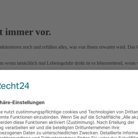
t immer vor.
ktionieren noch und erfüllen alles, was von Ihnen erwartet wird. Das G
enn wenn tatsächlich mal Lebensgefahr droht ist es lebensrettend, wenn
ier braucht es alles, was uns das Leben rettet.
eich die Verbindung zu sich selbst und damit zu den anderen zu behalte
ich ausmacht.
agen wir Stress mit einer Kollegin oder gar mit der Leitungskraft. Wie w
s sofort – verlieren wir an Aufmerksamkeit, an Leistungskraft, an Bez