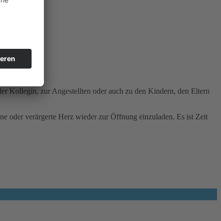
er Kollegin, zur Angestellten oder auch zu den Kindern, den Eltern
ene oder verärgerte Herz wieder zur Öffnung einzuladen. Es ist Zeit