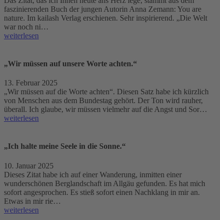
Das Zitat, das ich Ihnen heute ans Herz lege, stammt aus dem
faszinierenden Buch der jungen Autorin Anna Zemann: You are
nature. Im kailash Verlag erschienen. Sehr inspirierend. „Die Welt
war noch ni…
weiterlesen
„Wir müssen auf unsere Worte achten.“
13. Februar 2025
„Wir müssen auf die Worte achten“. Diesen Satz habe ich kürzlich
von Menschen aus dem Bundestag gehört. Der Ton wird rauher,
überall. Ich glaube, wir müssen vielmehr auf die Angst und Sor…
weiterlesen
„Ich halte meine Seele in die Sonne.“
10. Januar 2025
Dieses Zitat habe ich auf einer Wanderung, inmitten einer
wunderschönen Berglandschaft im Allgäu gefunden. Es hat mich
sofort angesprochen. Es stieß sofort einen Nachklang in mir an.
Etwas in mir rie…
weiterlesen