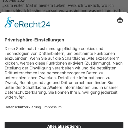
16. Mai 2024
„Zum ersten Mal in meinem Leben, weiß ich wirklich, wo ich
hinmöchte. Ich beginne zu spüren, was gut und was nicht gut ist für
mich. Zum ersten Mal habe ich das Ruder meines Bootes selber in
di…
weiterlesen
Nächste
Kontakt
Obermarkstraße 27
44267 Dortmund
0231- 93141 778
info@lydia-arndt.de
Informationen
Vernetzung
Datenschutz