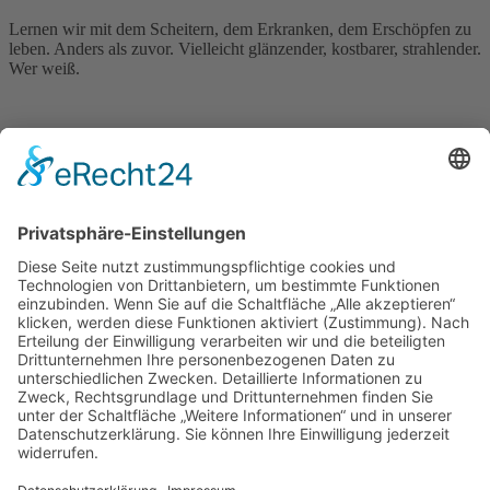
Lernen wir mit dem Scheitern, dem Erkranken, dem Erschöpfen zu
leben. Anders als zuvor. Vielleicht glänzender, kostbarer, strahlender.
Wer weiß.
Kontakt
Obermarkstraße 27
44267 Dortmund
0231- 93141 778
info@lydia-arndt.de
Informationen