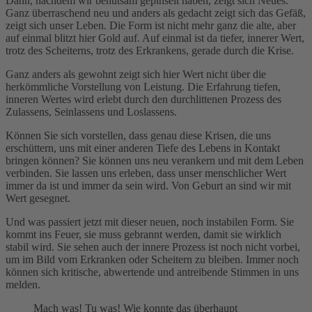
Dann, nachdem wir behutsam gepinselt haben, zeigt sich Neues.
Ganz überraschend neu und anders als gedacht zeigt sich das Gefäß,
zeigt sich unser Leben. Die Form ist nicht mehr ganz die alte, aber
auf einmal blitzt hier Gold auf. Auf einmal ist da tiefer, innerer Wert,
trotz des Scheiterns, trotz des Erkrankens, gerade durch die Krise.
Ganz anders als gewohnt zeigt sich hier Wert nicht über die
herkömmliche Vorstellung von Leistung. Die Erfahrung tiefen,
inneren Wertes wird erlebt durch den durchlittenen Prozess des
Zulassens, Seinlassens und Loslassens.
Können Sie sich vorstellen, dass genau diese Krisen, die uns
erschüttern, uns mit einer anderen Tiefe des Lebens in Kontakt
bringen können? Sie können uns neu verankern und mit dem Leben
verbinden. Sie lassen uns erleben, dass unser menschlicher Wert
immer da ist und immer da sein wird. Von Geburt an sind wir mit
Wert gesegnet.
Und was passiert jetzt mit dieser neuen, noch instabilen Form. Sie
kommt ins Feuer, sie muss gebrannt werden, damit sie wirklich
stabil wird. Sie sehen auch der innere Prozess ist noch nicht vorbei,
um im Bild vom Erkranken oder Scheitern zu bleiben. Immer noch
können sich kritische, abwertende und antreibende Stimmen in uns
melden.
Mach was! Tu was! Wie konnte das überhaupt