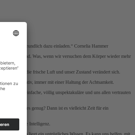
wenn wir ihn freundlich dazu einladen.“ Cornelia Hammer
chnell als störend. Was, wenn wir versuchen dem Körper wieder mehr
ein Gang an die frische Luft und unser Zustand verändert sich.
ch, mal meditativ, immer mit einer Haltung der Achtsamkeit.
lfe. Durch einfache, völlig unspektakuläre und uns allen vertrauten
inden.
n genau ist es genug? Dann ist es vielleicht Zeit für ein
e ganz eigene Intelligenz.
 Mitschwingen liegt ein untrügliches Wissen. Es kann uns helfen, mit