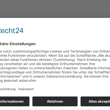
lassen.
n“ zu stabilisieren. Unser Körper findet seine Stabilität am besten, 
ungslos. Schmerzen oder andere Symptome empfinden wir in der Regel s
per zufrieden ist. Eine kleine Pause zwischendurch, ein Glas Wasser, 
rper, wie einen guten Freund ins Wohlgefühl einzuladen. Mal spieleris
 der Begründerin von Zapchen Somatics, sind dabei eine wunderbare Hi
me schlenkern laden wir den Körper ein in seine Balance zurück zu f
 ob es sich gut für uns anfühlt. Wir achten auch auf unsere Grenze. Wan
hen und zu vertrauen, wie einem guten Freund. Unser Körper besitzt ein
was wir erleben und erlebt haben, was wir denken und fühlen. In diesem