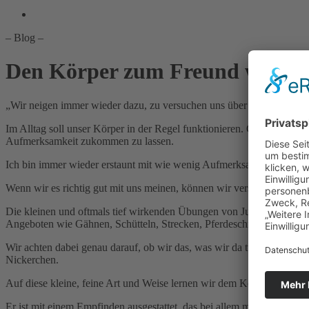
– Blog –
Den Körper zum Freund werden 
„Wir neigen immer wieder dazu, zu versuchen uns über „zusammenreiße
Im Alltag soll unser Körper in der Regel funktionieren. Gerne reib
Aufmerksamkeit zukommen zu lassen.
Ich bin immer wieder erstaunt mit wie wenig Aufmerksamkeit unser Kör
Wenn wir es richtig gut mit uns meinen, können wir versuchen den Kö
Die kleinen und oftmals tief wirkenden Übungen von Julie Henderson,
Angeboten wie Gähnen, Schütteln, Strecken, Pferdeschnauben oder Ar
Wir achten dabei genau darauf, ob wir das, was wir da tun auch mögen,
Nickerchen.
Auf diese kleine, feine Art und Weise lernen wir dem Körper zu lausc
Er ist mit einem Empfinden ausgestattet, das bei allem mitschwingt, 